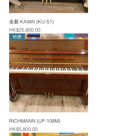
全新 KAWAI (KU-S1)
Price
HK$25,800.00
特價
RICHMANN (UP-108M)
Price
HK$5,800.00