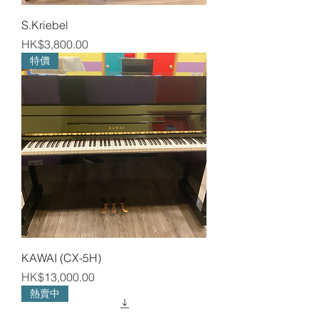
S.Kriebel
Price
HK$3,800.00
特價
KAWAI (CX-5H)
Price
HK$13,000.00
熱賣中