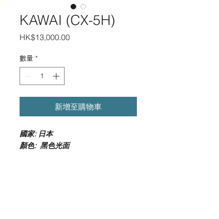
KAWAI (CX-5H)
價
HK$13,000.00
格
數量
*
新增至購物車
國家: 日本
顏色: 黑色光面
尺寸: 112cm (高) x 150cm (闊) x
53cm (深)
包調音一次搬運(樓梯另計)
*以上資料僅供參考 , 一切以實物為